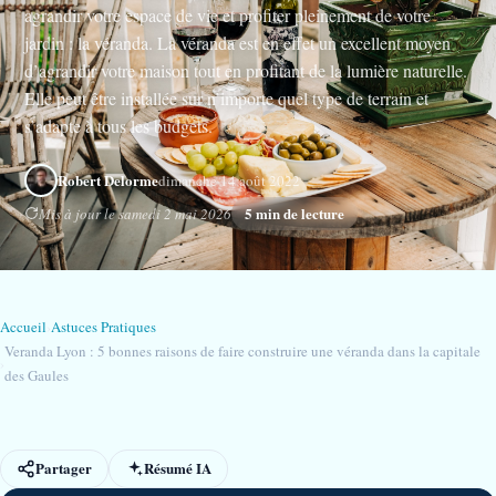
agrandir votre espace de vie et profiter pleinement de votre
jardin : la véranda. La véranda est en effet un excellent moyen
d’agrandir votre maison tout en profitant de la lumière naturelle.
Elle peut être installée sur n’importe quel type de terrain et
s’adapte à tous les budgets.
Robert Delorme
dimanche 14 août 2022
5 min de lecture
Mis à jour le samedi 2 mai 2026
Accueil
›
Astuces Pratiques
Veranda Lyon : 5 bonnes raisons de faire construire une véranda dans la capitale
›
des Gaules
Partager
Résumé IA