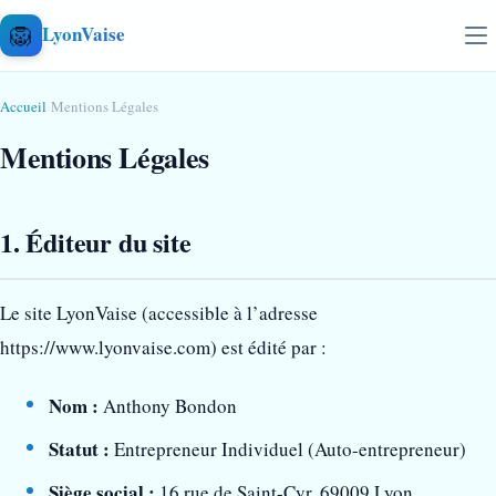
Aller au contenu
🦁
LyonVaise
Accueil
›
Mentions Légales
Mentions Légales
1. Éditeur du site
Le site LyonVaise (accessible à l’adresse
https://www.lyonvaise.com) est édité par :
Nom :
Anthony Bondon
Statut :
Entrepreneur Individuel (Auto-entrepreneur)
Siège social :
16 rue de Saint-Cyr, 69009 Lyon