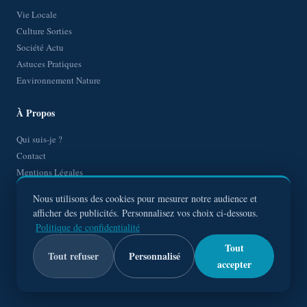
Vie Locale
Culture Sorties
Société Actu
Astuces Pratiques
Environnement Nature
À Propos
Qui suis-je ?
Contact
Mentions Légales
Politique de Confidentialité
Nous utilisons des cookies pour mesurer notre audience et
Plan de site
afficher des publicités. Personnalisez vos choix ci-dessous.
Politique de confidentialité
Tout
Tout refuser
Personnalisé
accepter
© 2026
LyonVaise
— Tous droits réservés
Lyon Vaise, le quartier raconté avec curiosité et passion partagée.