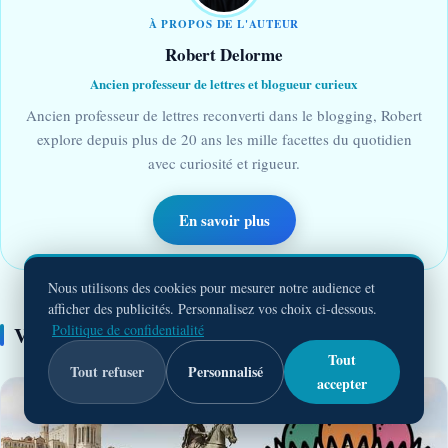
À PROPOS DE L'AUTEUR
Robert Delorme
Ancien professeur de lettres et blogueur curieux
Ancien professeur de lettres reconverti dans le blogging, Robert
explore depuis plus de 20 ans les mille facettes du quotidien
avec curiosité et rigueur.
En savoir plus
Nous utilisons des cookies pour mesurer notre audience et
afficher des publicités. Personnalisez vos choix ci-dessous.
Politique de confidentialité
Vous devriez aussi aimer…
Tout
Tout refuser
Personnalisé
accepter