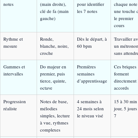
notes
(main droite),
pour identifier
chaque note
clé de fa (main
les 7 notes
une touche 
gauche)
le premier
cours
Rythme et
Ronde,
Dès le départ, à
Travailler a
mesure
blanche, noire,
60 bpm
un métrono
croche
sans attendr
Gammes et
Do majeur en
Premières
Ces briques
intervalles
premier, puis
semaines
forment
tierce, quinte,
d’apprentissage
directement 
octave
accords
Progression
Notes de base,
4 semaines à
15 à 30 min
réaliste
mélodies
24 mois selon
jour, 5 jours
simples, lecture
le niveau visé
7
à vue, rythmes
complexes