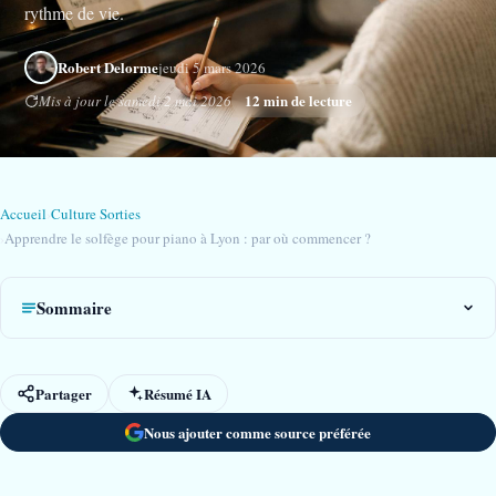
rythme de vie.
Robert Delorme
jeudi 5 mars 2026
12 min de lecture
Mis à jour le samedi 2 mai 2026
Accueil
›
Culture Sorties
›
Apprendre le solfège pour piano à Lyon : par où commencer ?
Sommaire
Partager
Résumé IA
Nous ajouter comme source préférée