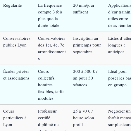
Régularité
La fréquence
20 min/jour
Application
compte 3 fois
suffisent
d’ear trainin
plus que la
utiles entre
durée totale
deux réunio
Conservatoires
Conservatoires
Inscription au
Listes d’atte
publics Lyon
des 1er, 4e, 7e
printemps pour
longues :
arrondissement
septembre
anticiper
s
Écoles privées
Cours
200 à 500 € /
Idéal pour
et associations
collectifs,
an pour 30
poser les ba
horaires
séances
en groupe
flexibles, tarifs
modulés
Cours
Professeur
25 à 70 € /
Négocier un
particuliers à
certifié,
heure selon
forfait mens
Lyon
diplômé ou
profil
sur plusieur
étudiant avancé
mois