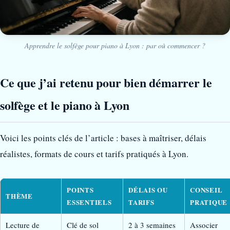
Apprendre le solfège pour piano à Lyon : par où commencer ?
Ce que j’ai retenu pour bien démarrer le
solfège et le piano à Lyon
Voici les points clés de l’article : bases à maîtriser, délais
réalistes, formats de cours et tarifs pratiqués à Lyon.
POINTS
DÉLAIS OU
CONSEIL
THÈME
ESSENTIELS
TARIFS
PRATIQUE
Lecture de
Clé de sol
2 à 3 semaines
Associer