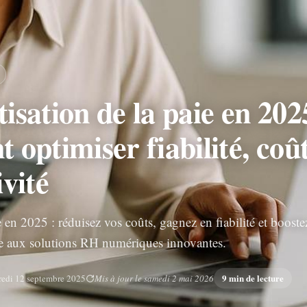
sation de la paie en 202
optimiser fiabilité, coût
vité
 en 2025 : réduisez vos coûts, gagnez en fiabilité et booste
ce aux solutions RH numériques innovantes.
9 min de lecture
redi 12 septembre 2025
Mis à jour le samedi 2 mai 2026