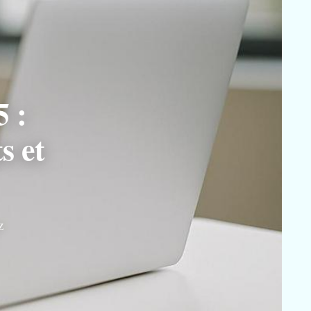
5 :
s et
z