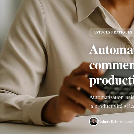
ASTUCES PRATIQUES
Automati
comment 
producti
Automatisation paie
la productivité grâ
Robert Delorme
vend