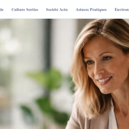
le
Culture Sorties
Société Actu
Astuces Pratiques
Environ