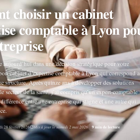
 choisir un cabinet
tise comptable à Lyon po
treprise
 aujourd’hui dans une décision stratégique pour votre
le bon cabinet d’expertise comptable à Lyon qui correspond 
tre structure. Après quinze ans à développer des solutions
le secteur de la santé, j’ai compris qu’un expert-comptable
a différence entre une entreprise qui stagne et une autre qui
ce.
9 min de lecture
i 28 février 2026
Mis à jour le samedi 2 mai 2026