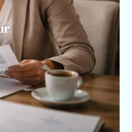
ur
aux