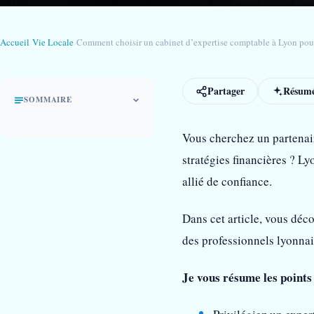
Accueil
›
Vie Locale
›
Comment choisir un cabinet d’expertise comptable à Lyon pour
Partager
Résumé
SOMMAIRE
Vous cherchez un partenai
stratégies financières ? Ly
allié de confiance.
Dans cet article, vous déc
des professionnels lyonnai
Je vous résume les points 