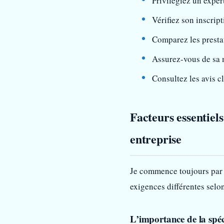
Privilégiez un expert
Vérifiez son inscrip
Comparez les prestati
Assurez-vous de sa 
Consultez les avis c
Facteurs essentiel
entreprise
Je commence toujours par é
exigences différentes selo
L’importance de la spéc