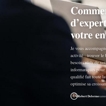
Comment
d’exper
votre en
Je vous accompagne
activité : trouver 
besoins réels de vo
informatiques pour 
qualifié fait toute l
optimise sa croissan
Robert Delorme
samed