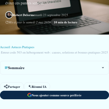
éviter ces pannes serveur.
Robert Delorme
mardi 23 septembre 2025
10 min de lecture
Mis à jour le samedi 2 mai 2026
Accueil
›
Astuces Pratiques
›
Erreur code 503 en hébergement web : causes, solutions et bonnes pratiques 2025
Sommaire
Partager
Résumé IA
Nous ajouter comme source préférée