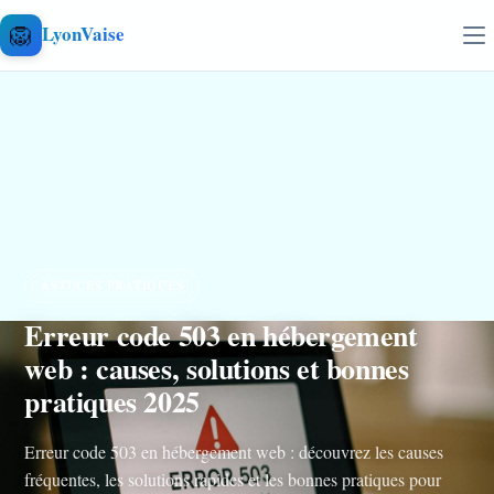
Aller au contenu
🦁
LyonVaise
ASTUCES PRATIQUES
Erreur code 503 en hébergement
web : causes, solutions et bonnes
pratiques 2025
Erreur code 503 en hébergement web : découvrez les causes
fréquentes, les solutions rapides et les bonnes pratiques pour