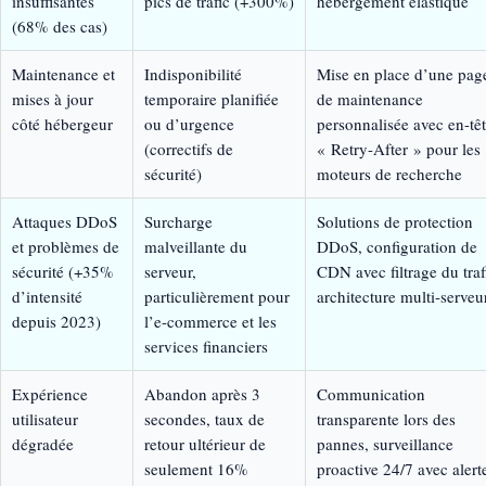
insuffisantes
pics de trafic (+300%)
hébergement élastique
(68% des cas)
Maintenance et
Indisponibilité
Mise en place d’une pag
mises à jour
temporaire planifiée
de maintenance
côté hébergeur
ou d’urgence
personnalisée avec en-tê
(correctifs de
« Retry-After » pour les
sécurité)
moteurs de recherche
Attaques DDoS
Surcharge
Solutions de protection
et problèmes de
malveillante du
DDoS, configuration de
sécurité (+35%
serveur,
CDN avec filtrage du traf
d’intensité
particulièrement pour
architecture multi-serveu
depuis 2023)
l’e-commerce et les
services financiers
Expérience
Abandon après 3
Communication
utilisateur
secondes, taux de
transparente lors des
dégradée
retour ultérieur de
pannes, surveillance
seulement 16%
proactive 24/7 avec alert