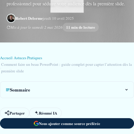
professionnel pour séduire votre audience dès la première slide.
Robert Delorme
jeudi 10 avril 2025
11 min de lecture
Mis à jour le samedi 2 mai 2026
Accueil
›
Astuces Pratiques
Comment faire un beau PowerPoint : guide complet pour capter l’attention dès la
›
première slide
Sommaire
Partager
Résumé IA
Nous ajouter comme source préférée