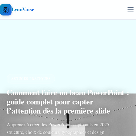
Aller au contenu
🦁
LyonVaise
ASTUCES PRATIQUES
Comment faire un beau PowerPoint :
guide complet pour capter
l’attention dès la première slide
Apprenez à créer des PowerPoints captivants en 2025 :
structure, choix de couleurs, typographies et design