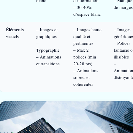
blanc
d’information
– Manque
– 30-40%
de marges
d’espace blanc
Éléments
– Images et
– Images haute
– Images
visuels
graphiques
qualité et
générique
–
pertinentes
– Polices
Typographie
– Max 2
fantaisie 
– Animations
polices (min
illisibles
et transitions
20-28 pts)
–
– Animations
Animation
sobres et
distrayant
cohérentes