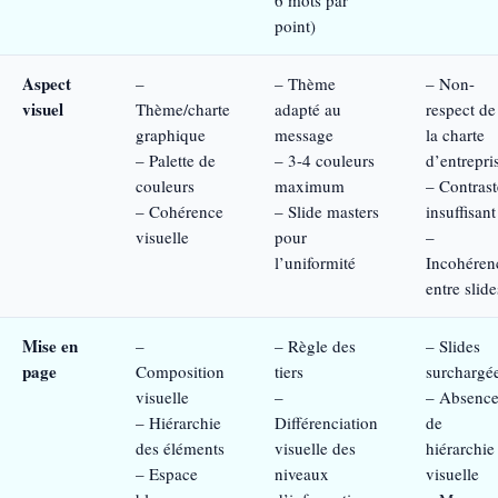
6 mots par
point)
Aspect
–
– Thème
– Non-
visuel
Thème/charte
adapté au
respect de
graphique
message
la charte
– Palette de
– 3-4 couleurs
d’entrepri
couleurs
maximum
– Contrast
– Cohérence
– Slide masters
insuffisant
visuelle
pour
–
l’uniformité
Incohéren
entre slide
Mise en
–
– Règle des
– Slides
page
Composition
tiers
surchargé
visuelle
–
– Absenc
– Hiérarchie
Différenciation
de
des éléments
visuelle des
hiérarchie
– Espace
niveaux
visuelle