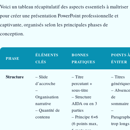
Voici un tableau récapitulatif des aspects essentiels à maîtriser
pour créer une présentation PowerPoint professionnelle et
captivante, organisés selon les principales phases de
conception.
ÉLÉMENTS
BONNES
POINTS 
PHASE
CLÉS
PRATIQUES
ÉVITER
Structure
– Slide
– Titre
– Titres
d’accroche
percutant +
générique
–
sous-titre
– Absenc
Organisation
– Structure
de
narrative
AIDA ou en 3
sommaire
– Quantité de
parties
–
contenu
– Principe 6×6
Paragraph
(6 points max,
trop longs