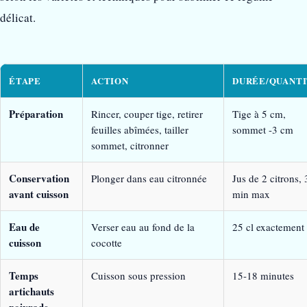
délicat.
ÉTAPE
ACTION
DURÉE/QUANT
Préparation
Rincer, couper tige, retirer
Tige à 5 cm,
feuilles abîmées, tailler
sommet -3 cm
sommet, citronner
Conservation
Plonger dans eau citronnée
Jus de 2 citrons, 
avant cuisson
min max
Eau de
Verser eau au fond de la
25 cl exactement
cuisson
cocotte
Temps
Cuisson sous pression
15-18 minutes
artichauts
poivrade