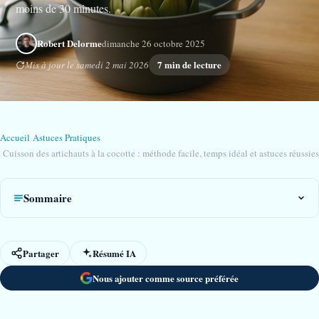
moins de 30 minutes.
Robert Delorme
dimanche 26 octobre 2025
7 min de lecture
Mis à jour le samedi 2 mai 2026
Accueil
›
Astuces Pratiques
›
Cuisson des artichauts à la cocotte : méthode facile, temps idéal et astuces réussies
Sommaire
Partager
Résumé IA
Nous ajouter comme source préférée