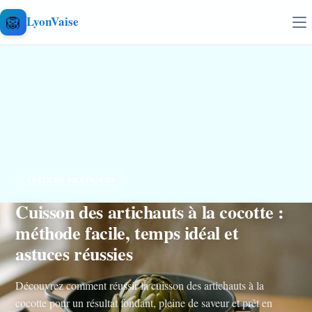
Aller au contenu
🦁
LyonVaise
ASTUCES PRATIQUES
Cuisson des artichauts à la cocotte :
méthode facile, temps idéal et
astuces réussies
Découvrez comment réussir la cuisson des artichauts à la
cocotte pour un résultat fondant, pleine de saveur et prêt en