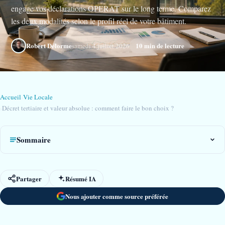
engage vos déclarations OPERAT sur le long terme. Comparez
les deux modalités selon le profil réel de votre bâtiment.
Robert Delorme
10 min de lecture
samedi 4 juillet 2026
Accueil
›
Vie Locale
›
Décret tertiaire et valeur absolue : comment faire le bon choix ?
Sommaire
Partager
Résumé IA
Nous ajouter comme source préférée