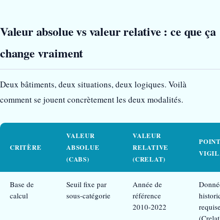
Valeur absolue vs valeur relative : ce que ça
change vraiment
Deux bâtiments, deux situations, deux logiques. Voilà
comment se jouent concrètement les deux modalités.
VALEUR
VALEUR
POINT
CRITÈRE
ABSOLUE
RELATIVE
VIGI
(CABS)
(CRELAT)
Base de
Seuil fixe par
Année de
Donné
calcul
sous-catégorie
référence
histor
2010-2022
requis
(Crelat