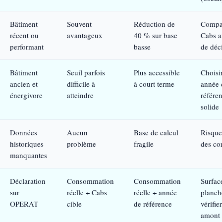
Bâtiment
Souvent
Réduction de
Compa
récent ou
avantageux
40 % sur base
Cabs a
performant
basse
de déc
Bâtiment
Seuil parfois
Plus accessible
Choisi
ancien et
difficile à
à court terme
année 
énergivore
atteindre
référe
solide
Données
Aucun
Base de calcul
Risque
historiques
problème
fragile
des co
manquantes
Déclaration
Consommation
Consommation
Surfac
sur
réelle + Cabs
réelle + année
planch
OPERAT
cible
de référence
vérifie
amont