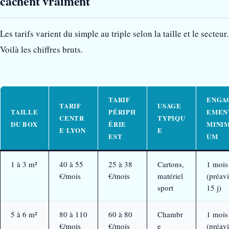
cachent vraiment
Les tarifs varient du simple au triple selon la taille et le secteur.
Voilà les chiffres bruts.
TARIF
ENGA
TARIF
USAGE
TAILLE
PÉRIPH
EMEN
CENTR
TYPIQU
DU BOX
ÉRIE
MINI
E LYON
E
EST
UM
1 à 3 m²
40 à 55
25 à 38
Cartons,
1 mois
€/mois
€/mois
matériel
(préavi
sport
15 j)
5 à 6 m²
80 à 110
60 à 80
Chambr
1 mois
€/mois
€/mois
e
(préavi