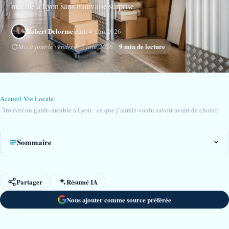
meuble à Lyon sans mauvaise surprise.
Robert Delorme
jeudi 4 juin 2026
9 min de lecture
Mis à jour le vendredi 5 juin 2026
Accueil
›
Vie Locale
›
Trouver un garde-meuble à Lyon : ce que j’aurais voulu savoir avant de choisir
Sommaire
Partager
Résumé IA
Nous ajouter comme source préférée