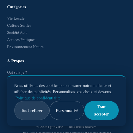
Catégories
Vie Locale
Culture Sorties
Société Actu
Astuces Pratiques
Environnement Nature
À Propos
Qui suis-je ?
Contact
Nous utilisons des cookies pour mesurer notre audience et
Mentions Légales
afficher des publicités. Personnalisez vos choix ci-dessous.
Politique de Confidentialité
Politique de confidentialité
Plan de site
Tout
Tout refuser
Personnalisé
accepter
© 2026
LyonVaise
— Tous droits réservés
Lyon Vaise, le quartier raconté avec curiosité et passion partagée.