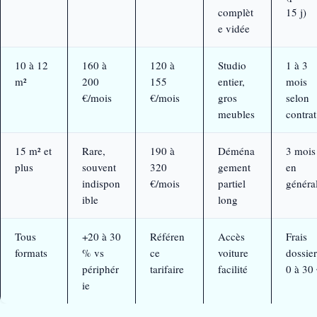
complèt
15 j)
e vidée
10 à 12
160 à
120 à
Studio
1 à 3
m²
200
155
entier,
mois
€/mois
€/mois
gros
selon
meubles
contrat
15 m² et
Rare,
190 à
Déména
3 mois
plus
souvent
320
gement
en
indispon
€/mois
partiel
généra
ible
long
Tous
+20 à 30
Référen
Accès
Frais
formats
% vs
ce
voiture
dossier
périphér
tarifaire
facilité
0 à 30
ie