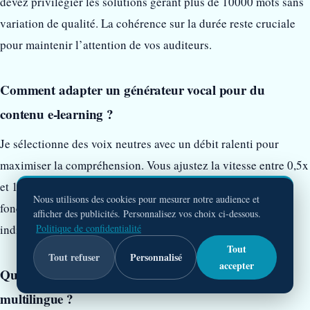
devez privilégier les solutions gérant plus de 10000 mots sans
variation de qualité. La cohérence sur la durée reste cruciale
pour maintenir l’attention de vos auditeurs.
Comment adapter un générateur vocal pour du
contenu e-learning ?
Je sélectionne des voix neutres avec un débit ralenti pour
maximiser la compréhension. Vous ajustez la vitesse entre 0,5x
et 1x et privilégiez la clarté sur l’aspect émotionnel. Les
Nous utilisons des cookies pour mesurer notre audience et
fonctionnalités de pause et d’emphase deviennent
afficher des publicités. Personnalisez vos choix ci-dessous.
Politique de confidentialité
indispensables pour structurer votre contenu pédagogique.
Tout
Tout refuser
Personnalisé
accepter
Quels critères vérifier pour un usage professionnel
multilingue ?