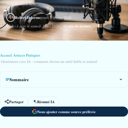
voix artificielles.
Robert Delorme
jeudi 5 février 2026
11 min de lecture
Mis à jour le samedi 2 mai 2026
Accueil
›
Astuces Pratiques
›
Générateur voix IA : comment choisir un outil fiable et naturel
Sommaire
Partager
Résumé IA
Nous ajouter comme source préférée