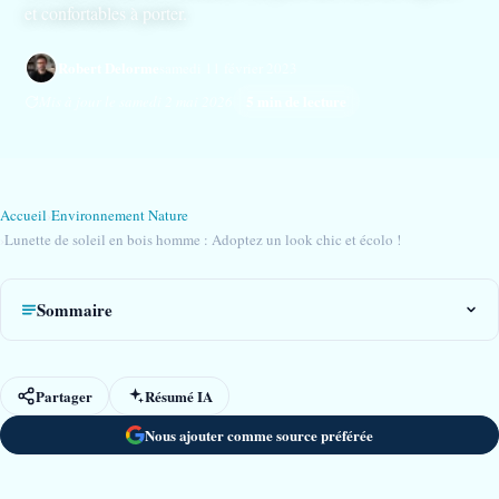
et confortables à porter.
Robert Delorme
samedi 11 février 2023
5 min de lecture
Mis à jour le samedi 2 mai 2026
Accueil
›
Environnement Nature
›
Lunette de soleil en bois homme : Adoptez un look chic et écolo !
Sommaire
Partager
Résumé IA
Nous ajouter comme source préférée