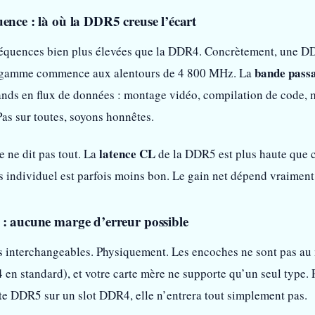
ence : là où la DDR5 creuse l’écart
équences bien plus élevées que la DDR4. Concrètement, une DD
bande pass
 gamme commence aux alentours de 4 800 MHz. La
ds en flux de données : montage vidéo, compilation de code, ma
Pas sur toutes, soyons honnêtes.
latence CL
e ne dit pas tout. La
de la DDR5 est plus haute que ce
 individuel est parfois moins bon. Le gain net dépend vraiment
 : aucune marge d’erreur possible
interchangeables. Physiquement. Les encoches ne sont pas au mê
n standard), et votre carte mère ne supporte qu’un seul type. P
tte DDR5 sur un slot DDR4, elle n’entrera tout simplement pas.