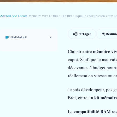
Accueil
›
Vie Locale
›
Mémoire vive DDR4 ou DDR5 : laquelle choisir selon votre co
Partager
Résumé
SOMMAIRE
mémoire vi
Choisir entre
capot. Sauf que le mauvais
décevantes à budget pourta
réellement en vitesse ou e
Je suis développeur, pas g
kit mémoir
Bref, entre un
compatibilité RAM
La
res