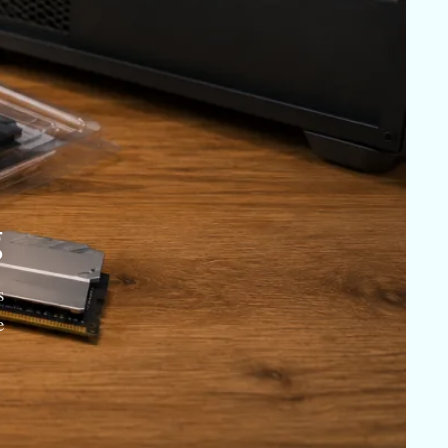
g
s
e