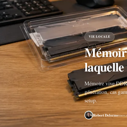
VIE LOCALE
Mémoir
laquelle
Mémoire vive DDR4 
génération, cas gam
setup.
Robert Delorme
mercr