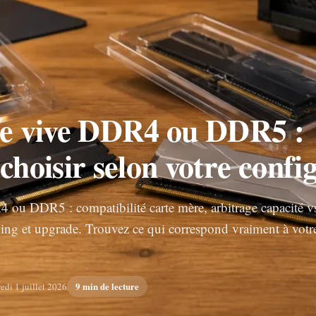
e vive DDR4 ou DDR5 :
 choisir selon votre confi
ou DDR5 : compatibilité carte mère, arbitrage capacité v
ing et upgrade. Trouvez ce qui correspond vraiment à votr
9 min de lecture
edi 1 juillet 2026