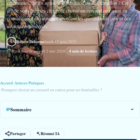
cérémonies, qu’il s’agisse d’inhumation ou de crémation ? Cet
article vous livre les clés pour choisir un cercueil en carton en
connaissance de cause, en abordant les questions du prix et des
assurances obsèques.
Robert Delorme
lundi 12 juin 2023
4 min de lecture
Mis à jour le samedi 2 mai 2026
Accueil
›
Astuces Pratiques
›
Pourquoi choisir un cercueil en carton pour ses funérailles ?
Sommaire
Partager
Résumé IA