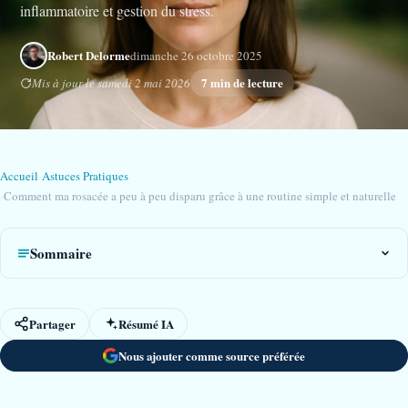
inflammatoire et gestion du stress.
Robert Delorme
dimanche 26 octobre 2025
7 min de lecture
Mis à jour le samedi 2 mai 2026
Accueil
›
Astuces Pratiques
›
Comment ma rosacée a peu à peu disparu grâce à une routine simple et naturelle
Sommaire
Partager
Résumé IA
Nous ajouter comme source préférée