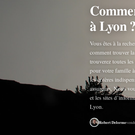
Comment
à Lyon 
Vous êtes à la rech
comment trouver la 
trouverez toutes les
pour votre famille
les critères indispe
assureurs. Nous vou
et les sites d’infor
Lyon.
Robert Delorme
vend