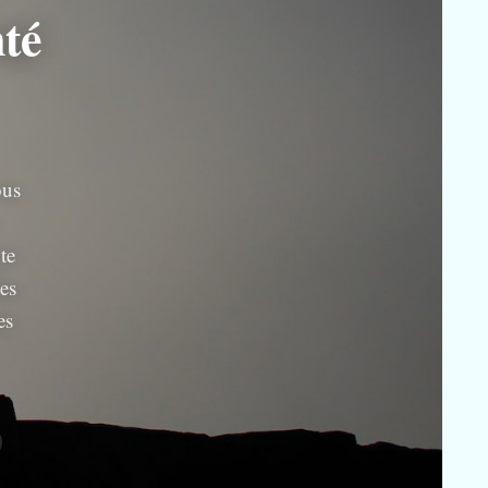
té
ous
te
les
es