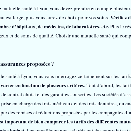
e mutuelle santé à Lyon, vous devez prendre en compte plusieurs 
Vérifiez d
seau est large, plus vous aurez de choix pour vos soins.
bre d’hôpitaux, de médecins, de laboratoires, etc.
Plus le ré
ageux et de soins de qualité. Choisir une mutuelle santé qui co
s assurances proposées ?
e santé à Lyon, vous vous interrogez certainement sur les tari
varier en fonction de plusieurs critères.
Tout d’abord, les tari
pe de contrat choisi et des garanties souscrites. Les sociétés d’
rise en charge des frais médicaux et des frais dentaires, ou enc
mpte des remises et réductions proposées par les compagnies d’as
st important de bien comparer les tarifs des différentes mutue
votre budget.
Les travailleurs non-salariés ont des contraintes ta