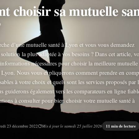
 choisir sa mutuelle san
?
erche d’une mutuelle santé à Lyon et vous vous demandez
solution la plus adaptée à vos besoins ? Dans cet article, v
 informations nécessaires pour choisir la meilleure mutuelle
 à Lyon. Nous vous expliquerons comment prendre en comp
nsables à votre choix et quels sont les services proposés par 
s guiderons également vers les comparateurs en ligne fiabl
mations à consulter pour bien choisir votre mutuelle santé à
11 min de lecture
redi 23 décembre 2022
Mis à jour le samedi 25 juillet 2026