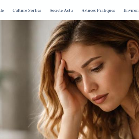
le
Culture Sorties
Société Actu
Astuces Pratiques
Environ