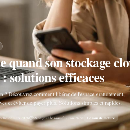
re quand son stockage cl
 : solutions efficaces
n ? Découvrez comment libérer de l'espace gratuitement,
ives et éviter de payer plus. Solutions simples et rapides.
12 min de lecture
nche 22 mars 2026
Mis à jour le samedi 2 mai 2026