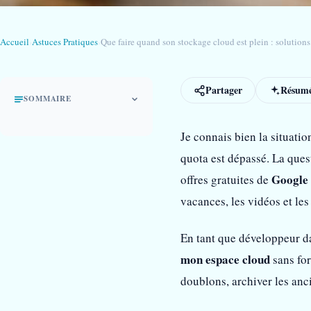
Accueil
›
Astuces Pratiques
›
Que faire quand son stockage cloud est plein : solutions
Partager
Résumé
SOMMAIRE
Je connais bien la situati
quota est dépassé. La que
Google
offres gratuites de
vacances, les vidéos et les
En tant que développeur da
mon espace cloud
sans for
doublons, archiver les anc