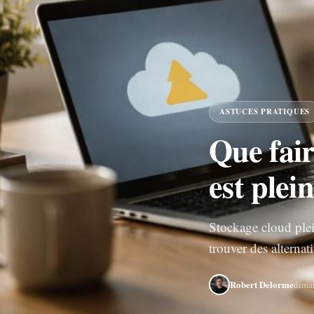
ASTUCES PRATIQUES
Que fai
est plein
Stockage cloud plei
trouver des alternat
Robert Delorme
dima