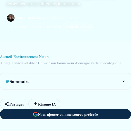
renseigner sur les différents fournisseurs.
Robert Delorme
mardi 14 février 2023
6 min de lecture
Mis à jour le samedi 2 mai 2026
Accueil
›
Environnement Nature
›
Énergie renouvelable : Choisir son fournisseur d’énergie verte et écologique
Sommaire
Partager
Résumé IA
Nous ajouter comme source préférée